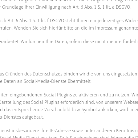
ns weitere Angaben mitteilen möchten. Diese Angaben erfolgen frei
 Grundlage Ihrer Einwilligung nach Art. 6 Abs. 1 S. 1 lit. a DSGVO.
ch Art. 6 Abs. 1 S. 1 lit. f DSGVO steht Ihnen ein jederzeitiges Wid
errufen. Wenden Sie sich hierfür bitte an die im Impressum genannte
rarbeitet. Wir löschen Ihre Daten, sofern diese nicht mehr erforder
us Gründen des Datenschutzes binden wir die von uns eingesetzten S
 Daten an Social-Media-Dienste übermittelt.
iten eingebundenen Social Plugins zu aktivieren und zu nutzen. Wir
Darstellung des Social Plugins erforderlich sind, von unserem Webser
 und das entsprechende Vorschaubild bzw. Symbol anklicken, wird in
ia-Dienstes aufgebaut.
-Dienst insbesondere Ihre IP-Adresse sowie unter anderem Kenntnis ü