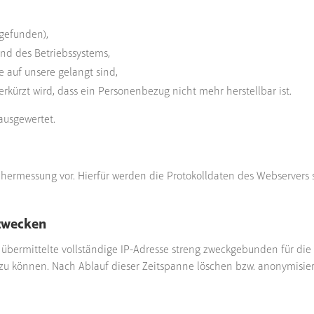
 gefunden),
d des Betriebssystems,
e auf unsere gelangt sind,
rkürzt wird, dass ein Personenbezug nicht mehr herstellbar ist.
ausgewertet.
messung vor. Hierfür werden die Protokolldaten des Webservers so
szwecken
bermittelte vollständige IP-Adresse streng zweckge­bunden für die 
u können. Nach Ablauf dieser Zeitspanne löschen bzw. anonymisieren 