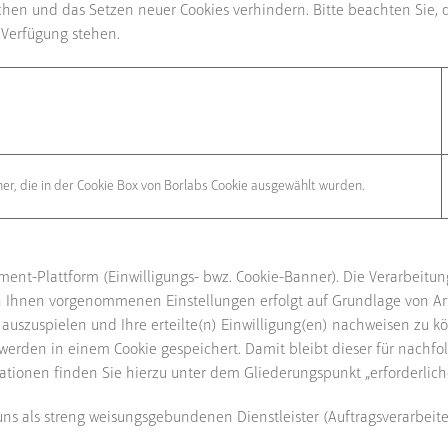
chen und das Setzen neuer Cookies verhindern. Bitte beachten Sie,
 Verfügung stehen.
her, die in der Cookie Box von Borlabs Cookie ausgewählt wurden.
ent-Plattform (Einwilligungs- bwz. Cookie-Banner). Die Verarbei
Ihnen vorgenommenen Einstellungen erfolgt auf Grundlage von Art. 6
n auszuspielen und Ihre erteilte(n) Einwilligung(en) nachweisen zu
n werden in einem Cookie gespeichert. Damit bleibt dieser für nachf
tionen finden Sie hierzu unter dem Gliederungspunkt „erforderliche
s als streng weisungsgebundenen Dienstleister (Auftragsverarbeiter)