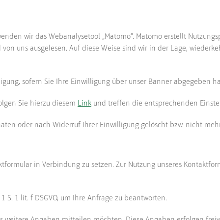
wenden wir das Webanalysetool „Matomo“. Matomo erstellt Nutzungs
von uns ausgelesen. Auf diese Weise sind wir in der Lage, wiederk
lligung, sofern Sie Ihre Einwilligung über unser Banner abgegeben h
folgen Sie hierzu diesem
Link
und treffen die entsprechenden Einste
ten oder nach Widerruf Ihrer Einwilligung gelöscht bzw. nicht mehr
aktformular in Verbindung zu setzen. Zur Nutzung unseres Kontaktfor
1 S. 1 lit. f DSGVO, um Ihre Anfrage zu beantworten.